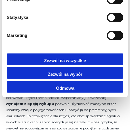
ubezpieczenie OC i AC,
przestoje i ewentualne koszty maszyny zastępczej.
Statystyka
Dopiero po zsumowaniu tych pozycji i zestawieniu ich z kosztem
wynajmu dobowego lub stawką najmu długoterminowego widać,
która opcja rzeczywiście wychodzi taniej w danych warunkach.
Marketing
Warto też pamiętać, że
wynajem i zakup nie muszą się
wykluczać
. Wiele gospodarstw łączy obie strategie: używa własnego
ciągnika do bieżącej pracy, a przy sezonowych szczytach – głębokiej
Zezwól na wszystkie
orce, przyspieszonych siewach, pracach pożniwnych – sięga po
wynajem jako uzupełnienie parku maszynowego.
Zezwól na wybór
Wynajem z opcją wykupu – kiedy to ma sens?
Odmowa
Jest jeszcze jeden scenariusz, który często jest pomijany przy
porównaniu tych trzech ścieżek. Wspomniany już wcześniej
wynajem z opcją wykupu
pozwala użytkować maszynę przez
ustalony czas, a po jego zakończeniu nabyć ją na preferencyjnych
warunkach. To rozwiązanie dla kogoś, kto chce sprawdzić ciągnik w
swoich warunkach, zanim zdecyduje się na zakup – bez ryzyka, że
wieloletnie zobowiązanie leasingowe zostanie podjęte na podstawie