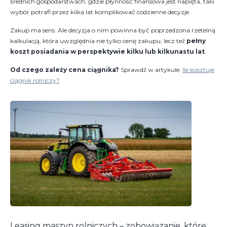
średnich gospodarstwach, gdzie płynność finansowa jest napięta, taki
wybór potrafi przez kilka lat komplikować codzienne decyzje.
Zakup ma sens. Ale decyzja o nim powinna być poprzedzona rzetelną
kalkulacją, która uwzględnia nie tylko cenę zakupu, lecz też
pełny
koszt posiadania w perspektywie kilku lub kilkunastu lat
.
Od czego zależy cena ciągnika?
Sprawdź w artykule:
Ile kosztuje
ciągnik rolniczy?
Leasing maszyn rolniczych – zobowiązanie, które