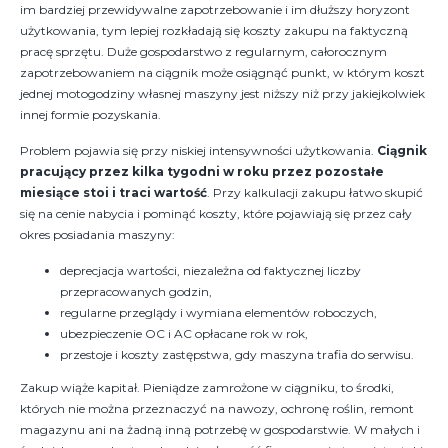
im bardziej przewidywalne zapotrzebowanie i im dłuższy horyzont
użytkowania, tym lepiej rozkładają się koszty zakupu na faktyczną
pracę sprzętu. Duże gospodarstwo z regularnym, całorocznym
zapotrzebowaniem na ciągnik może osiągnąć punkt, w którym koszt
jednej motogodziny własnej maszyny jest niższy niż przy jakiejkolwiek
innej formie pozyskania.
Problem pojawia się przy niskiej intensywności użytkowania.
Ciągnik
pracujący przez kilka tygodni w roku przez pozostałe
miesiące stoi i traci wartość
. Przy kalkulacji zakupu łatwo skupić
się na cenie nabycia i pominąć koszty, które pojawiają się przez cały
okres posiadania maszyny:
deprecjacja wartości, niezależna od faktycznej liczby
przepracowanych godzin,
regularne przeglądy i wymiana elementów roboczych,
ubezpieczenie OC i AC opłacane rok w rok,
przestoje i koszty zastępstwa, gdy maszyna trafia do serwisu.
Zakup wiąże kapitał. Pieniądze zamrożone w ciągniku, to środki,
których nie można przeznaczyć na nawozy, ochronę roślin, remont
magazynu ani na żadną inną potrzebę w gospodarstwie. W małych i