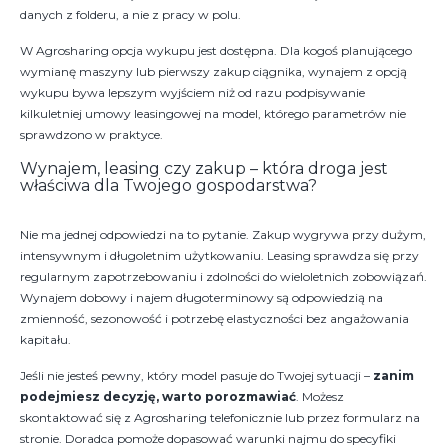
danych z folderu, a nie z pracy w polu.
W Agrosharing opcja wykupu jest dostępna. Dla kogoś planującego
wymianę maszyny lub pierwszy zakup ciągnika, wynajem z opcją
wykupu bywa lepszym wyjściem niż od razu podpisywanie
kilkuletniej umowy leasingowej na model, którego parametrów nie
sprawdzono w praktyce.
Wynajem, leasing czy zakup – która droga jest
właściwa dla Twojego gospodarstwa?
Nie ma jednej odpowiedzi na to pytanie. Zakup wygrywa przy dużym,
intensywnym i długoletnim użytkowaniu. Leasing sprawdza się przy
regularnym zapotrzebowaniu i zdolności do wieloletnich zobowiązań.
Wynajem dobowy i najem długoterminowy są odpowiedzią na
zmienność, sezonowość i potrzebę elastyczności bez angażowania
kapitału.
Jeśli nie jesteś pewny, który model pasuje do Twojej sytuacji –
zanim
podejmiesz decyzję, warto porozmawiać
. Możesz
skontaktować się z Agrosharing telefonicznie lub przez formularz na
stronie. Doradca pomoże dopasować warunki najmu do specyfiki