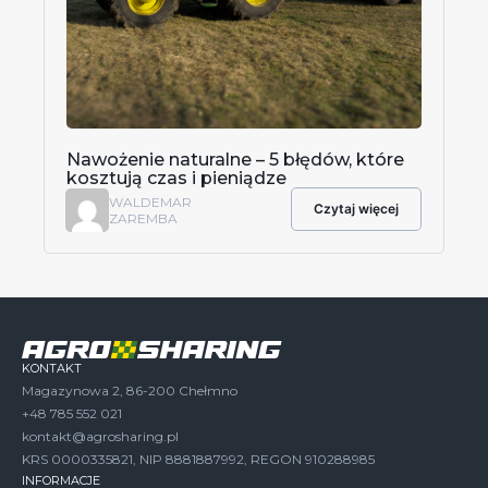
Nawożenie naturalne – 5 błędów, które
kosztują czas i pieniądze
WALDEMAR
Czytaj więcej
ZAREMBA
KONTAKT
Magazynowa 2, 86-200 Chełmno
+48 785 552 021
kontakt@agrosharing.pl
KRS 0000335821, NIP 8881887992, REGON 910288985
INFORMACJE