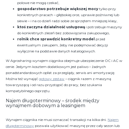
polowe nie mogą czekać,
gospodarstwo potrzebuje większej mocy
tylko przy
konkretnych pracach – głębokiej orce, uprawie pożniwnej lub
siewie – i na co dzień radzi sobie ze sprzętem mniejszej klasy,
ktoś zaczyna działalność usługową
i potrzebuje maszyny
do konkretnych zleceń bez zobowiązania zakupowego,
rolnik chce sprawdzić konkretny model
przed
ewentualnym zakupem, żeby nie podejmować decyzji
wyłącznie na podstawie danych katalogowych.
W Agrosharing wynajem ciągnika obejmuje ubezpieczenie OC i AC w
cenie. Jedynym kosztem dodatkowym jest paliwo – żadnych
ponadstandardowych opłat za przeglądy, serwis ani amortyzację.
Można też wynająć
gotowy zestaw
– ciągnik razem z maszyną
towarzyszącą i od razu przystąpić do pracy, bez szukania
kompatybilnego osprzętu.
Najem długoterminowy – środek między
wynajmem dobowym a leasingiem
Wynajem ciągnika nie musi oznaczać transakcji na kilka dni.
Najem
długoterminowy
pozwala użytkować maszynę przez cały sezon lub