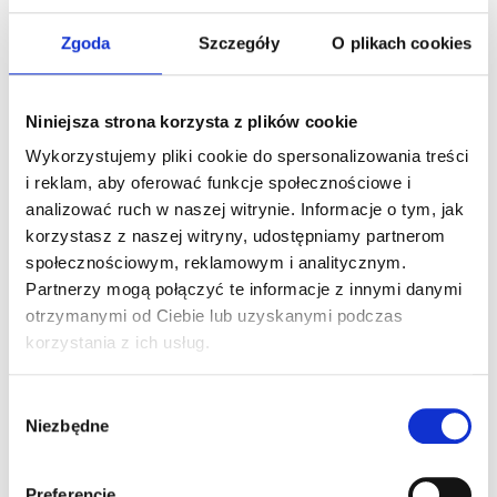
Zgoda
Szczegóły
O plikach cookies
Jak porównać koszty, zanim podejmiesz decyzję?
Niniejsza strona korzysta z plików cookie
Żadna z trzech form pozyskania ciągnika nie jest najtańsza w każdych
Wykorzystujemy pliki cookie do spersonalizowania treści
warunkach. Wynik porównania zależy od kilku zmiennych naraz: ile
i reklam, aby oferować funkcje społecznościowe i
motogodzin rocznie będzie pracować maszyna, przez ile lat jest
analizować ruch w naszej witrynie. Informacje o tym, jak
potrzebna, jak zmienne jest to zapotrzebowanie i ile kapitału można
lub warto zamrozić w majątku trwałym.
korzystasz z naszej witryny, udostępniamy partnerom
społecznościowym, reklamowym i analitycznym.
Uproszczona zasada: im więcej motogodzin rocznie i im dłuższy
Partnerzy mogą połączyć te informacje z innymi danymi
przewidywany okres użytkowania tej samej maszyny,
tym bardziej
otrzymanymi od Ciebie lub uzyskanymi podczas
zakup rozłoży swoje koszty na faktyczną pracę
. Im krótszy
korzystania z ich usług.
horyzont lub im mniej przewidywalne zapotrzebowanie, tym wyżej
wycenia się elastyczność – a tej dostarcza wynajem.
Wybór
Przy własnej maszynie realistyczny koszt posiadania składa się z kilku
Niezbędne
zgody
pozycji, które razem
dają pełny obraz opłacalności
:
amortyzacja (lub rzeczywisty spadek wartości rynkowej),
koszty serwisu i przeglądów w kolejnych latach użytkowania,
Preferencje