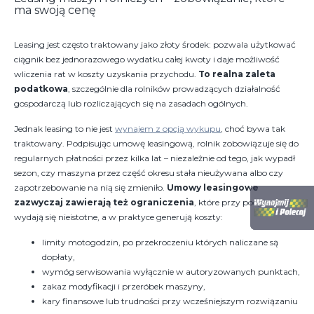
ma swoją cenę
Leasing jest często traktowany jako złoty środek: pozwala użytkować
ciągnik bez jednorazowego wydatku całej kwoty i daje możliwość
wliczenia rat w koszty uzyskania przychodu.
To realna zaleta
podatkowa
, szczególnie dla rolników prowadzących działalność
gospodarczą lub rozliczających się na zasadach ogólnych.
Jednak leasing to nie jest
wynajem z opcją wykupu
, choć bywa tak
traktowany. Podpisując umowę leasingową, rolnik zobowiązuje się do
regularnych płatności przez kilka lat – niezależnie od tego, jak wypadł
sezon, czy maszyna przez część okresu stała nieużywana albo czy
zapotrzebowanie na nią się zmieniło.
Umowy leasingowe
zazwyczaj zawierają też ograniczenia
, które przy podpisaniu
wydają się nieistotne, a w praktyce generują koszty:
limity motogodzin, po przekroczeniu których naliczane są
dopłaty,
wymóg serwisowania wyłącznie w autoryzowanych punktach,
zakaz modyfikacji i przeróbek maszyny,
kary finansowe lub trudności przy wcześniejszym rozwiązaniu