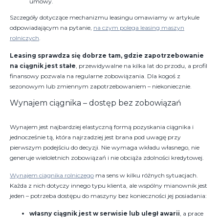
umowy.
Szczegóły dotyczące mechanizmu leasingu omawiamy w artykule
odpowiadającym na pytanie,
na czym polega leasing maszyn
rolniczych
.
Leasing sprawdza się dobrze tam, gdzie zapotrzebowanie
na ciągnik jest stałe
, przewidywalne na kilka lat do przodu, a profil
finansowy pozwala na regularne zobowiązania. Dla kogoś z
sezonowym lub zmiennym zapotrzebowaniem – niekoniecznie.
Wynajem ciągnika – dostęp bez zobowiązań
Wynajem jest najbardziej elastyczną formą pozyskania ciągnika i
jednocześnie tą, która najrzadziej jest brana pod uwagę przy
pierwszym podejściu do decyzji. Nie wymaga wkładu własnego, nie
generuje wieloletnich zobowiązań i nie obciąża zdolności kredytowej.
Wynajem ciągnika rolniczego
ma sens w kilku różnych sytuacjach.
Każda z nich dotyczy innego typu klienta, ale wspólny mianownik jest
jeden – potrzeba dostępu do maszyny bez konieczności jej posiadania:
własny ciągnik jest w serwisie lub uległ awarii
, a prace