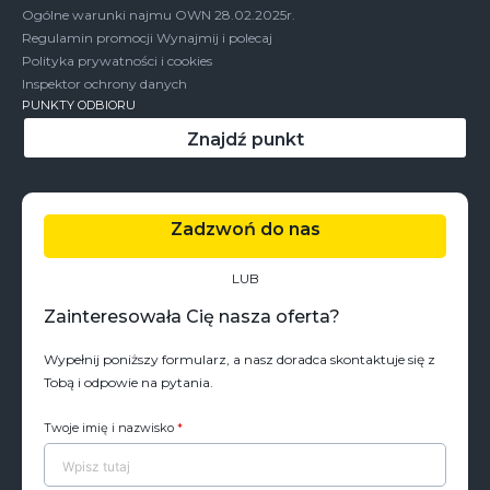
Ogólne warunki najmu OWN 28.02.2025r.
Regulamin promocji Wynajmij i polecaj
Polityka prywatności i cookies
Inspektor ochrony danych
PUNKTY ODBIORU
Znajdź punkt
Zadzwoń do nas
LUB
Zainteresowała Cię nasza oferta?
Wypełnij poniższy formularz, a nasz doradca skontaktuje się z
Tobą i odpowie na pytania.
Twoje imię i nazwisko
*