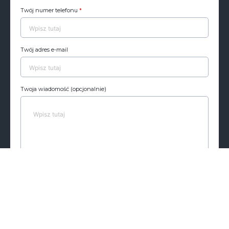
Twój numer telefonu
*
Twój adres e-mail
Twoja wiadomość (opcjonalnie)
Twoje dane przetwarzamy zgodnie z naszą
Polityce
Prywatności
.
Zgadzam się na przesyłanie mi przez Agrosharing sp.