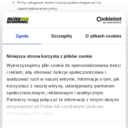
firmy usługowe, które muszą szybko reagować na
zapotrzebowanie rynku,
użytkownicy, którzy chcą mieć pewność, że wybrany ciągnik
będzie pasował do ich stylu pracy.
W każdym z tych przypadków wynajem staje się narzędziem
Zgoda
Szczegóły
O plikach cookies
świadomego wyboru, a nie kompromisem.
Niniejsza strona korzysta z plików cookie
Wykorzystujemy pliki cookie do spersonalizowania treści
i reklam, aby oferować funkcje społecznościowe i
analizować ruch w naszej witrynie. Informacje o tym, jak
korzystasz z naszej witryny, udostępniamy partnerom
społecznościowym, reklamowym i analitycznym.
Partnerzy mogą połączyć te informacje z innymi danymi
otrzymanymi od Ciebie lub uzyskanymi podczas
korzystania z ich usług.