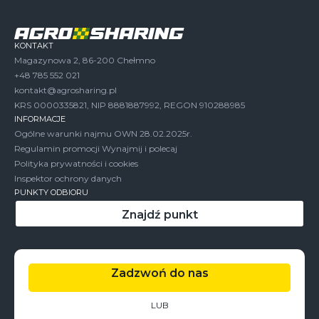
KONTAKT
Magazynowa 2, 86-200 Chełmno
+48 785 552 021
kontakt@agrosharing.pl
KRS 0000335821, NIP 8881887992, REGON 910288985
INFORMACJE
Ogólne warunki najmu OWN 28.02.2025r.
Regulamin promocji Wynajmij i polecaj
Polityka prywatności i cookies
Inspektor ochrony danych
PUNKTY ODBIORU
Znajdź punkt
Zadzwoń do nas
LUB