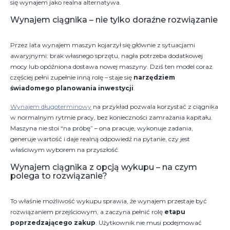
się wynajem jako realna alternatywa.
Wynajem ciągnika – nie tylko doraźne rozwiązanie
Przez lata wynajem maszyn kojarzył się głównie z sytuacjami
awaryjnymi: brak własnego sprzętu, nagła potrzeba dodatkowej
mocy lub opóźniona dostawa nowej maszyny. Dziś ten model coraz
częściej pełni zupełnie inną rolę – staje się
narzędziem
świadomego planowania inwestycji
.
Wynajem długoterminowy
na przykład pozwala korzystać z ciągnika
w normalnym rytmie pracy, bez konieczności zamrażania kapitału.
Maszyna nie stoi “na próbę” – ona pracuje, wykonuje zadania,
generuje wartość i daje realną odpowiedź na pytanie, czy jest
właściwym wyborem na przyszłość.
Wynajem ciągnika z opcją wykupu – na czym
polega to rozwiązanie?
To właśnie możliwość wykupu sprawia, że wynajem przestaje być
rozwiązaniem przejściowym, a zaczyna pełnić rolę
etapu
poprzedzającego zakup
. Użytkownik nie musi podejmować