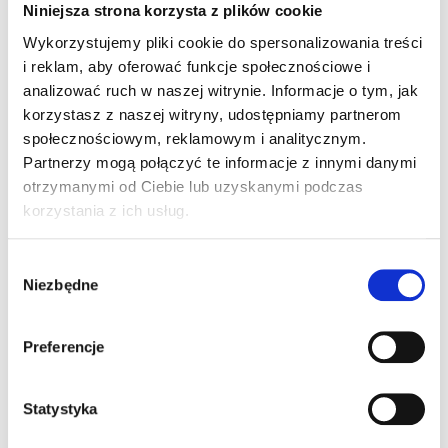
Niniejsza strona korzysta z plików cookie
opłat!
Wykorzystujemy pliki cookie do spersonalizowania treści
i reklam, aby oferować funkcje społecznościowe i
analizować ruch w naszej witrynie. Informacje o tym, jak
korzystasz z naszej witryny, udostępniamy partnerom
społecznościowym, reklamowym i analitycznym.
Partnerzy mogą połączyć te informacje z innymi danymi
otrzymanymi od Ciebie lub uzyskanymi podczas
korzystania z ich usług.
Korzystaj z
Wybór
elastycznego modelu
Niezbędne
zgody
wynajmu bez stałych
kosztów utrzymania
Preferencje
Promocja obejmuje wynajem na sezon
2025 w okresie od 1 marca do 30
Statystyka
listopada. To idealne rozwiązanie, aby