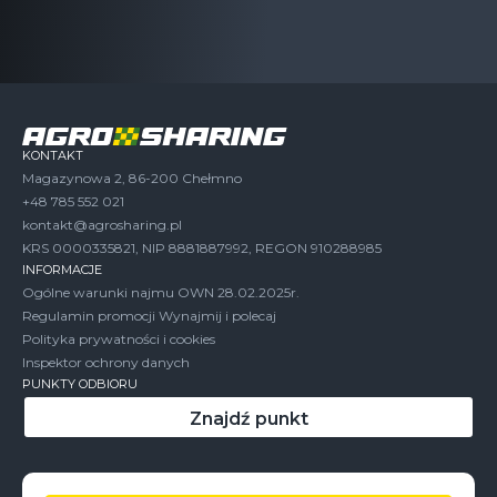
KONTAKT
Magazynowa 2, 86-200 Chełmno
+48 785 552 021
kontakt@agrosharing.pl
KRS 0000335821, NIP 8881887992, REGON 910288985
INFORMACJE
Ogólne warunki najmu OWN 28.02.2025r.
Regulamin promocji Wynajmij i polecaj
Polityka prywatności i cookies
Inspektor ochrony danych
PUNKTY ODBIORU
Znajdź punkt