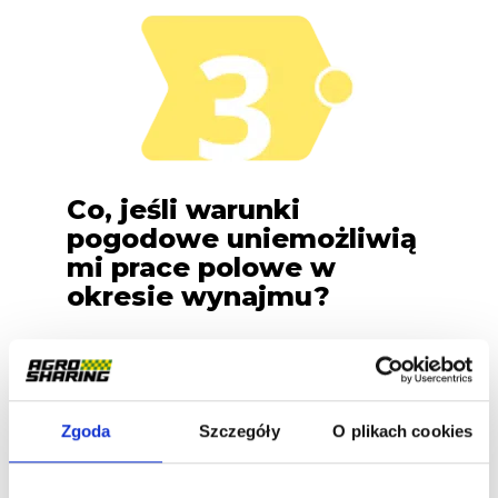
Co, jeśli warunki
pogodowe uniemożliwią
mi prace polowe w
okresie wynajmu?
Dostosowujemy się do realiów pracy w
rolnictwie. Jeśli pogoda nie pozwoli na
planowe działania, masz prawo do
Zgoda
Szczegóły
O plikach cookies
przesunięcia okresu wynajmu na
dogodniejszy termin – bez dodatkowych