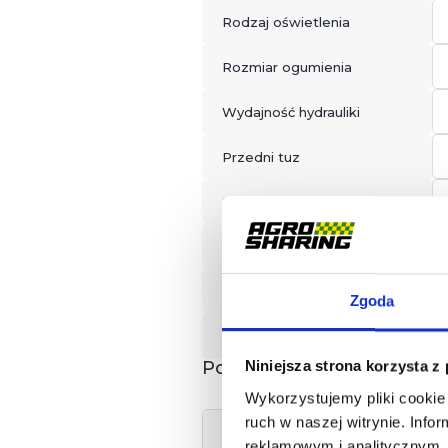
Rodzaj oświetlenia
Rozmiar ogumienia
Wydajność hydrauliki
Przedni tuz
Przekładnia
Przedni balast
Zgodność ISOBUS
Zgoda
Zaczepy
Powiązane
Niniejsza strona korzysta z
Wykorzystujemy pliki cookie 
ruch w naszej witrynie. Inf
reklamowym i analitycznym. 