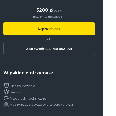
3200 zł
DOBA
Bez limitu motogodzin
Napisz do nas
lub
Zadzwoń:
+48 785 552 021
W pakiecie otrzymasz:
Ubezpieczenie
Serwis
Przeglądy techniczne
Maszynę zastępczą w przypadku awarii