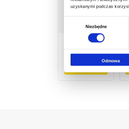
uzyskanymi podczas korzysta
Wybór
Niezbędne
zgody
BRONY
KVERNELAND
K
Brona talerzowa
G
Kverneland
K
Qualidisc Farmer
5
4001
Odmowa
Poznaj maszynę