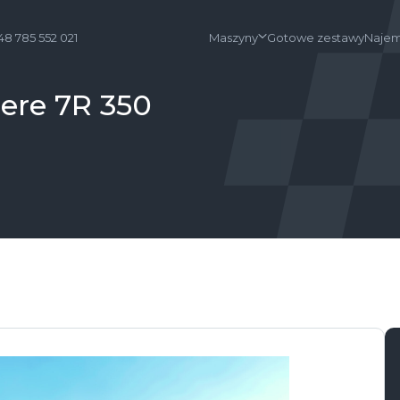
48 785 552 021
Maszyny
Gotowe zestawy
Najem
eere 7R 350