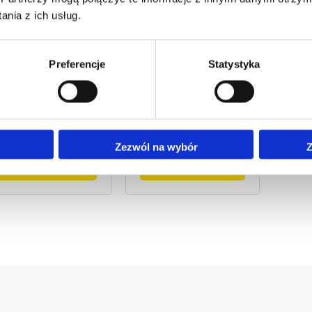
nia z ich usług.
Preferencje
Statystyka
VERNELAND
KVERNELAND
BED
łębosz
Głębosz
Płu
verneland CLG II
Kverneland CLG II
Bed
 zębów
7 zębów
TN 
Zezwól na wybór
Z
Poznaj maszynę
Poznaj maszynę
P