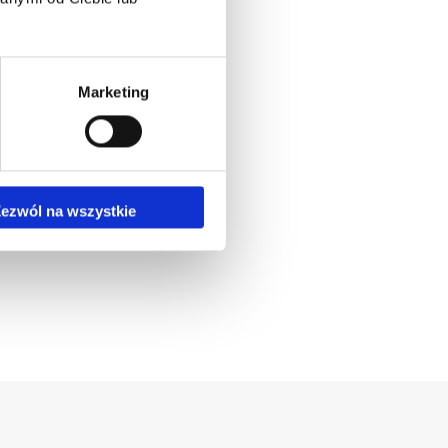
Marketing
NAR
g dłutowy
nar Terraland
3000
ezwól na wszystkie
oznaj maszynę