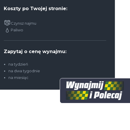
Koszty po Twojej stronie:
Czynsz najmu
Paliwo
Zapytaj o cenę wynajmu:
na tydzień
na dwa tygodnie
na miesiąc