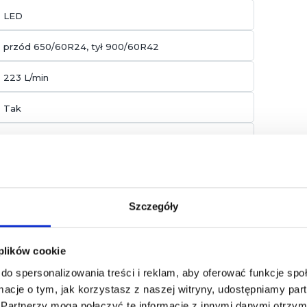
LED
przód 650/60R24, tył 900/60R42
223 L/min
Tak
AutoPowr
1500 kg
Tak
Szczegóły
Transportowy, Kulowy K80, Polowy
 plików cookie
do spersonalizowania treści i reklam, aby oferować funkcje sp
ormacje o tym, jak korzystasz z naszej witryny, udostępniamy p
Partnerzy mogą połączyć te informacje z innymi danymi otrzym