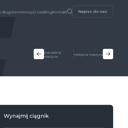
Napisz do nas
 długoterminowy
O nas
Blog
Kontakt
poprzednia
następna maszyna
maszyna
Wynajmij ciągnik