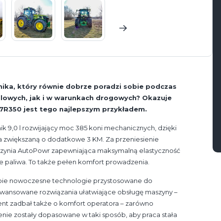
nika, który równie dobrze poradzi sobie podczas
polowych, jak i w warunkach drogowych? Okazuje
e 7R350 jest tego najlepszym przykładem.
k 9,0 l rozwijający moc 385 koni mechanicznych, dzięki
a zwiększaną o dodatkowe 3 KM. Za przeniesienie
zynia AutoPowr zapewniająca maksymalną elastyczność
cie paliwa. To także pełen komfort prowadzenia.
obie nowoczesne technologie przystosowane do
aawansowane rozwiązania ułatwiające obsługę maszyny –
t zadbał także o komfort operatora – zarówno
ażenie zostały dopasowane w taki sposób, aby praca stała