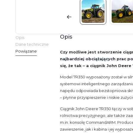
Opis
Opis
Dane techniczne
Powiązane
Czy możliwe jest stworzenie ciąg
najbardziej obciążających prac 
się, że tak – a ciągnik John Deer
Model 7R350 wyposażony został w silni
systemowi inteligentnego zarządzani
napędu odpowiada bezstopniowa skr
– płynne przyspieszenie i niskie zuży
Ciągnik John Deere 7R350 łączy w s
rolnictwa precyzyjnego, ale także z
m.in. konsolę CommandARM. Producen
zawieszenie, jak i kabina i jej wypos