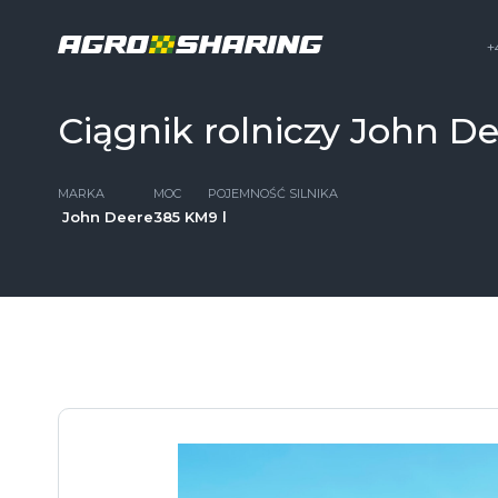
+
Ciągnik rolniczy John D
MARKA
MOC
POJEMNOŚĆ SILNIKA
John Deere
385 KM
9 l