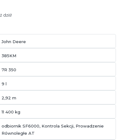
 dziś!
John Deere
385KM
7R 350
9 l
2,92 m
11 400 kg
odbiornik SF6000, Kontrola Sekcji, Prowadzenie
Równoległe AT