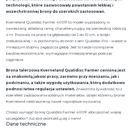
technologii, które zaowocowały powstaniem lekkiej i
wszechstronnej brony do szerokich zastosowań.
Kverneland Qualidisc Farmer 4001F to model wyposażony w
zawieszaną, składaną ramę, charakteryzujący się szerokością roboczą
4 m. Pozwala na pracę na głębokości od 2 do 10 cm, a dzięki
zredukowanej – w porównaniu do bron z serii Qualidisc Pro – wadze w
mniejszym stopniu zagęszcza glebę. Jest to także rozwiązanie
bardziej ekonomiczne, wymagające mniejszej energii podczas
ciągnięcia.
Brona talerzowa Kverneland Qualidisc Farmer ceniona jest
za znakomitą jakość pracy, zarówno przy mieszaniu, jak i
podcinaniu, a także wygodę użytkowania, którą dodatkowo
podnosi łatwa regulacja ustawień.
Znakomita żywotność to z
kolei efekt zastosowania solidnych materiałów, dzięki któremu bronie
Kverneland niestraszne są nawet największe wyzwania.
Chcesz wynająć bronę Qualidics Farmer 4001F albo poznać więcej
szczegółów? Już dziś skontaktuj się z nami!
Dane techniczne