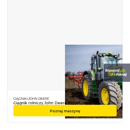
CIĄGNIKI
JOHN DEERE
Ciągnik rolniczy John Deere 6155M
Poznaj maszynę