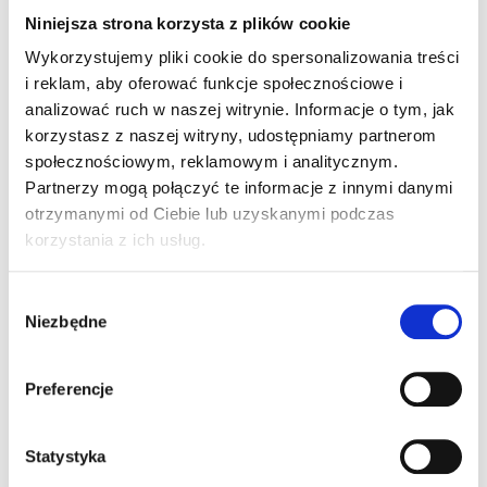
Niniejsza strona korzysta z plików cookie
Wykorzystujemy pliki cookie do spersonalizowania treści
i reklam, aby oferować funkcje społecznościowe i
analizować ruch w naszej witrynie. Informacje o tym, jak
korzystasz z naszej witryny, udostępniamy partnerom
społecznościowym, reklamowym i analitycznym.
Partnerzy mogą połączyć te informacje z innymi danymi
otrzymanymi od Ciebie lub uzyskanymi podczas
korzystania z ich usług.
GOTOWE ZESTAWY
JOHN DEERE
AGROMASZ
Ciągnik John Deere 6195M + Agregat
talerzowy Agromasz
Wybór
MODEL AGREGATU
Niezbędne
Agromasz AT
zgody
MOC
216 KM
Preferencje
2900 zł
DOBA
Statystyka
Bez limitu motogodzin