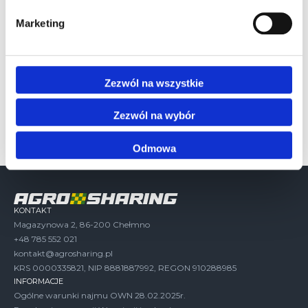
Wyślij zapytanie
Marketing
Zadzwoń
Zezwól na wszystkie
Zezwól na wybór
Odmowa
KONTAKT
Magazynowa 2, 86-200 Chełmno
+48 785 552 021
kontakt@agrosharing.pl
KRS 0000335821, NIP 8881887992, REGON 910288985
INFORMACJE
Ogólne warunki najmu OWN 28.02.2025r.