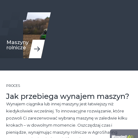
Maszyny
rolnicze
PROCES
Jak przebiega wynajem maszyn?
Wynajem ciągnika lub innej maszyny jest łatwiejszy niż
kiedykolwiek wcześniej. To innowacyjne rozwiązanie, które
pozwoli Ci zarezerwować wybraną maszynę w zaledwie kilku
krokach – w dowolnym momencie. Oszczędzaj czas i
pieniądze, wynajmując maszyny rolnicze w AgroSharing