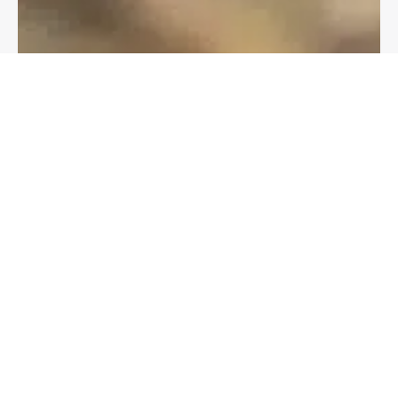
OPINIE
Co sądzą o nas nasi Klienci?
FAQ